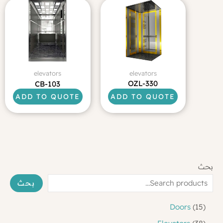
elevators
elevators
OZL-330
CB-103
ADD TO QUOTE
ADD TO QUOTE
بحث
بحث
1
Doors
15
5
3