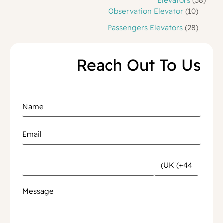
Elevators
38
م
1
8
Observation Elevator
10
ن
م
0
ت
2
Passengers Elevators
28
ن
م
ج
8
ت
ن
م
ج
ت
Reach Out To Us
ن
ج
ت
ا
ج
ت